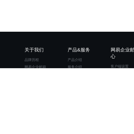
关于我们
产品&服务
网易企业
心
品牌历程
产品介绍
客户端设置
网易企业邮箱
服务介绍
DNS设置
公司简介
电子邮件服务品质
登录和退出
安全中心
写信和发信
网易校园邮箱
邮箱安全与设
网