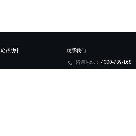
邮箱帮助中
联系我们
咨询热线：
4000-789-168
置
网易企业邮箱已支持IPv6网络
蜀ICP备15010060号-6
易企业邮箱授权一级代理商创巨科技版权所有 © 2009—2023