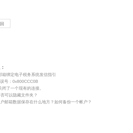
 回
题：
邮箱绑定电子税务系统发信指引
k错误号：0x800CCC0B
关闭了一个现有的连接。
il是否可以隐藏文件夹？
il帐户邮箱数据保存在什么地方？如何备份一个帐户？